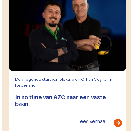
the
left
and
right
arrow
keys
to
access
the
carousel
navigation
De vliegende start van elektricien Orhan Ceyhan in
buttons
Nederland
In no time van AZC naar een vaste
baan
Lees verhaal