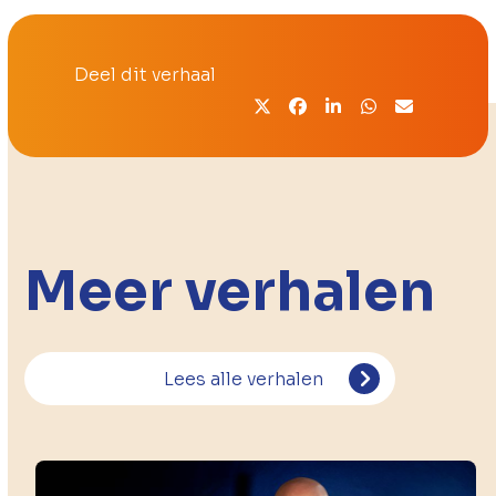
Deel dit verhaal
Meer verhalen
Lees alle verhalen
Use