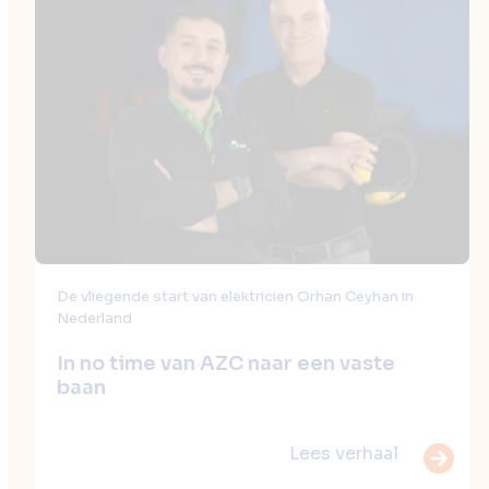
the
left
and
right
arrow
keys
to
access
the
carousel
navigation
De vliegende start van elektricien Orhan Ceyhan in
buttons
Nederland
In no time van AZC naar een vaste
baan
Lees verhaal