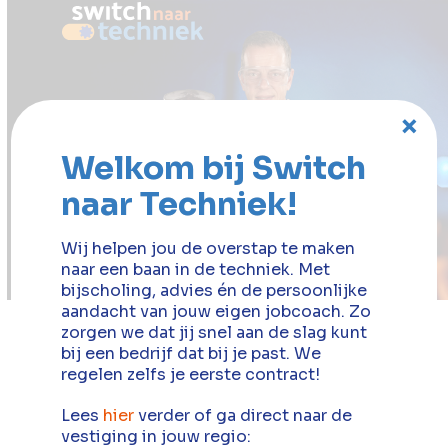
Open
Close
mobile
mobile
menu
menu
×
Welkom bij Switch
naar Techniek!
Wij helpen jou de overstap te maken
naar een baan in de techniek. Met
bijscholing, advies én de persoonlijke
aandacht van jouw eigen jobcoach. Zo
zorgen we dat jij snel aan de slag kunt
Er is werk voor jou
bij een bedrijf dat bij je past. We
regelen zelfs je eerste contract!
in de techniek
Lees
hier
verder of ga direct naar de
vestiging in jouw regio: