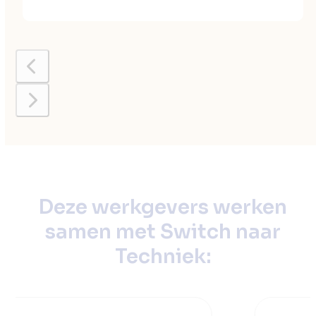
Press
escape
to
go
to
Deze werkgevers werken
the
samen met Switch naar
first
slide
Techniek:
Use