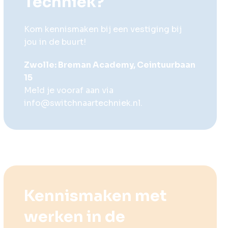
Techniek?
Kom kennismaken bij een vestiging bij
jou in de buurt!
Zwolle: Breman Academy, Ceintuurbaan
15
Meld je vooraf aan via
info@switchnaartechniek.nl
.
Kennismaken met
werken in de