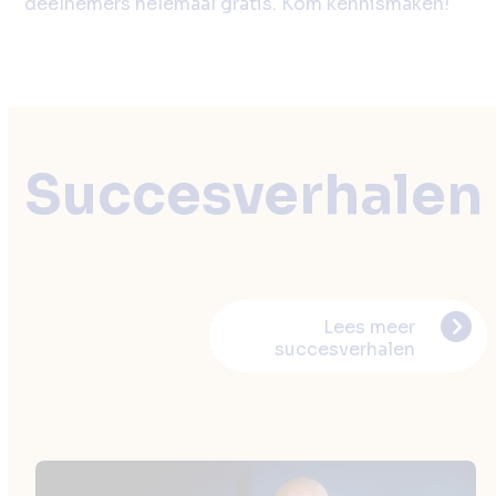
deelnemers helemaal gratis. Kom kennismaken!
Succesverhalen
Lees meer
succesverhalen
Use