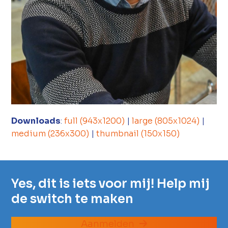
Downloads
:
full (943x1200)
|
large (805x1024)
|
medium (236x300)
|
thumbnail (150x150)
Yes, dit is iets voor mij! Help mij
de switch te maken
Aanmelden