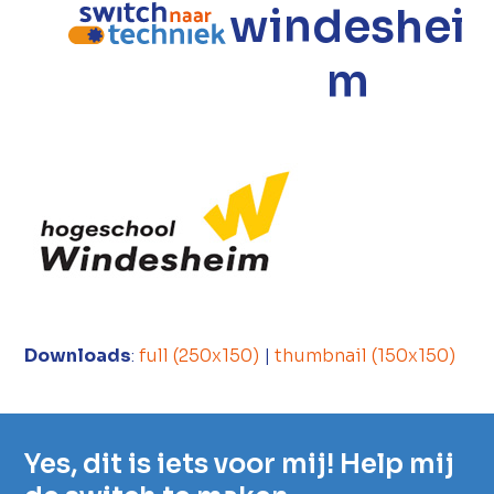
windeshei
Open
Close
mobile
mobile
m
menu
menu
Downloads
:
full (250x150)
|
thumbnail (150x150)
Yes, dit is iets voor mij! Help mij