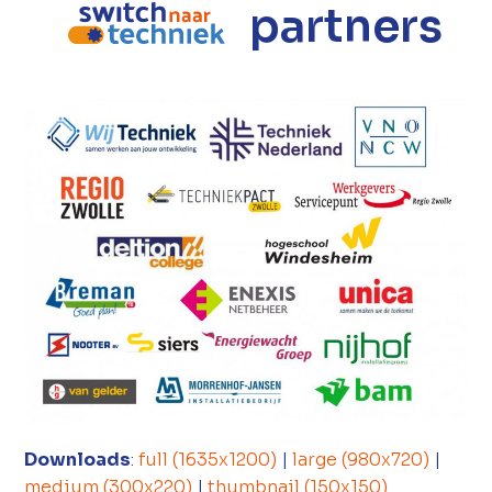
partners
Open
Close
mobile
mobile
menu
menu
Downloads
:
full (1635x1200)
|
large (980x720)
|
medium (300x220)
|
thumbnail (150x150)