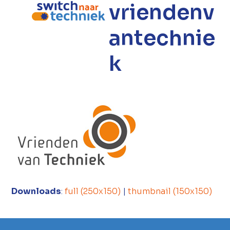
vriendenv
Open
Close
mobile
mobile
antechnie
menu
menu
k
Downloads
:
full (250x150)
|
thumbnail (150x150)