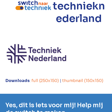
techniekn
Open
Close
mobile
mobile
ederland
menu
menu
Downloads
:
full (250x150)
|
thumbnail (150x150)
Yes, dit is iets voor mij! Help mij