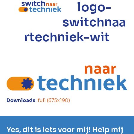
logo-
Open
Close
mobile
mobile
switchnaa
menu
menu
rtechniek-wit
Downloads
:
full (675x190)
Yes, dit is iets voor mij! Help mij