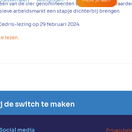
 één van de vier genomineerden voor de Cedris Waarder
usieve arbeidsmarkt een stapje dichterbij brengen.
edris-lezing op 29 februari 2024.
e lezen.
mij de switch te maken
Social media
Privacybel